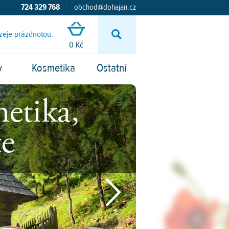
724 329 768
|
obchod@dohajan.cz
zeje prázdnotou.
Vyhledávání
0 Kč
y
Kosmetika
Ostatní
Následující