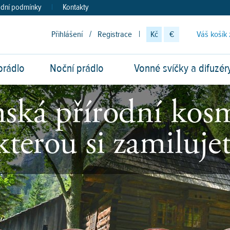
dní podmínky
|
Kontakty
Přihlášení
/
Registrace
|
Kč
€
Váš košík 
prádlo
Noční prádlo
Vonné svíčky a difuzér
vod