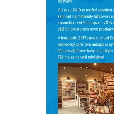
postýlky.
Od roku 2010 je možné navštívit
sáhnout na materiály lůžkovin i r
kosmetice. Od 9.listopadu 2015 
větších prostorech nové prodejny
V listopadu 2017 jsme obchod Doh
Škvorecký café. Své nákupy si nyn
šálkem výběrové kávy a sladkým
Těšíme se na vaší návštěvu!