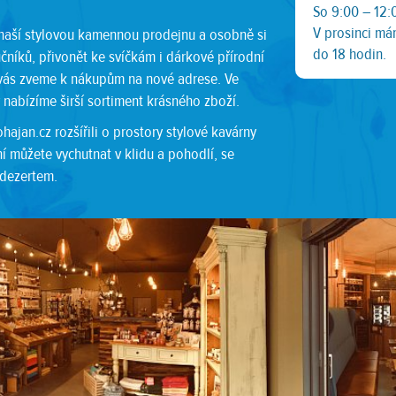
So 9:00 – 12:
V prosinci má
 naší stylovou kamennou prodejnu a osobně si
do 18 hodin.
učníků, přivonět ke svíčkám i dárkové přírodní
vás zveme k nákupům na nové adrese. Ve
 nabízíme širší sortiment krásného zboží.
ajan.cz rozšířili o prostory stylové kavárny
í můžete vychutnat v klidu a pohodlí, se
 dezertem.