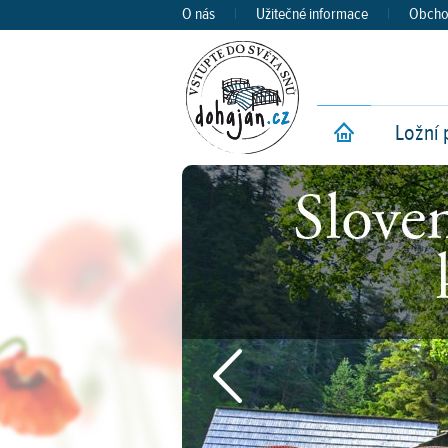
O nás
|
Užitečné informace
|
Obcho
Ložní 
Ú
Předchozí