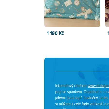
1 190 Kč
PŘIDAT DO KOŠÍKU
Internetový obchod
www.dohajan
pojí se spánkem. Objednat si u n
jakými jsou např. bavlněný satén,
si můžete z celé řady velikostí a