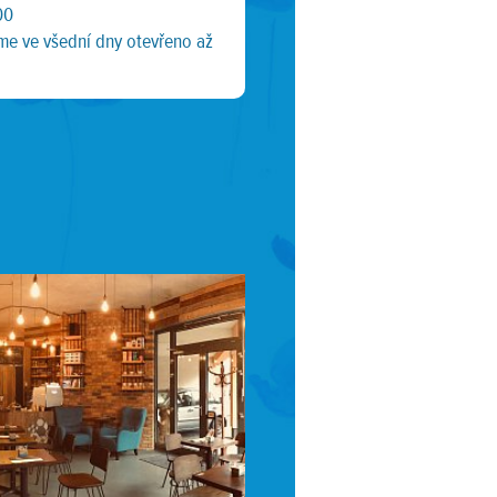
00
me ve všední dny otevřeno až