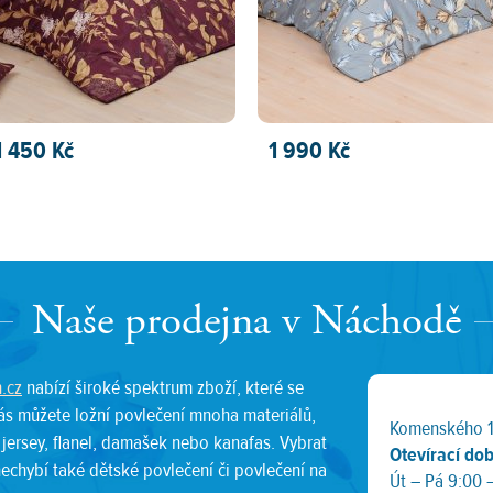
1 450 Kč
1 990 Kč
PŘIDAT DO KOŠÍKU
PŘIDAT DO KOŠÍKU
Naše prodejna v Náchodě
.cz
nabízí široké spektrum zboží, které se
ás můžete ložní povlečení mnoha materiálů,
Komenského 
 jersey, flanel, damašek nebo kanafas. Vybrat
Otevírací do
 nechybí také dětské povlečení či povlečení na
Út – Pá 9:00 