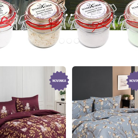
..
1
2
3
NOVINKA
NOVI