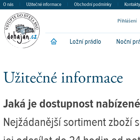
O nás
|
Užitečné informace
|
Obchodní podmínky
|
Kontakt
Přihlášení
Ložní prádlo
Noční pr
Úvod
Užitečné informace
Jaká je dostupnost nabízené
Nejžádanější sortiment zboží 