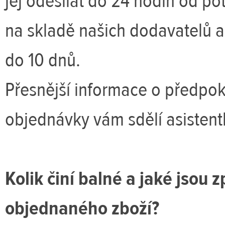
jej odesílat do 24 hodin od po
na skladě našich dodavatelů a
do 10 dnů.
Přesnější informace o předpok
objednávky vám sdělí asistent
Kolik činí balné a jaké jsou
objednaného zboží?