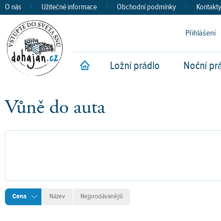
O nás
|
Užitečné informace
|
Obchodní podmínky
|
Kontakt
Přihlášení
Ložní prádlo
Noční pr
Úvod
Vůně do auta
Cena
Název
Nejprodávanější