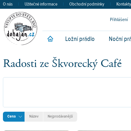
O nás
|
Užitečné informace
|
Obchodní podmínky
|
Kontakt
Přihlášení
Ložní prádlo
Noční pr
Úvod
Radosti ze Škvorecký Café
Cena
Název
Nejprodávanější