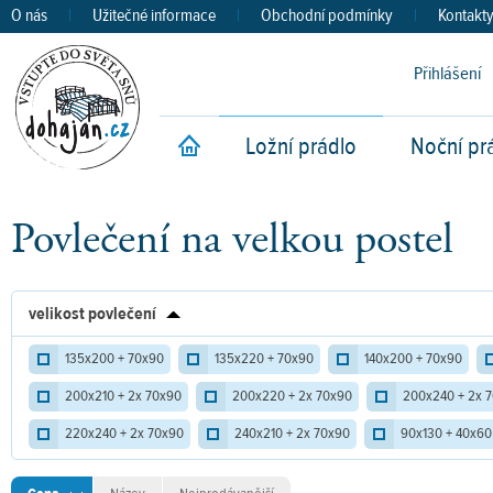
O nás
|
Užitečné informace
|
Obchodní podmínky
|
Kontakt
Přihlášení
Ložní prádlo
Noční pr
Úvod
Povlečení na velkou postel
velikost povlečení
135x200 + 70x90
135x220 + 70x90
140x200 + 70x90
200x210 + 2x 70x90
200x220 + 2x 70x90
200x240 + 2x 
220x240 + 2x 70x90
240x210 + 2x 70x90
90x130 + 40x60