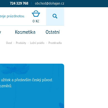
724 329 768
|
obchod@dohajan.cz
zeje prázdnotou.
Vyhledávání
0 Kč
y
Kosmetika
Ostatní
Úvod
›
Produkty
›
Ložní prádlo
›
Prostěradla
 užitek a především český původ.
rozměrů.