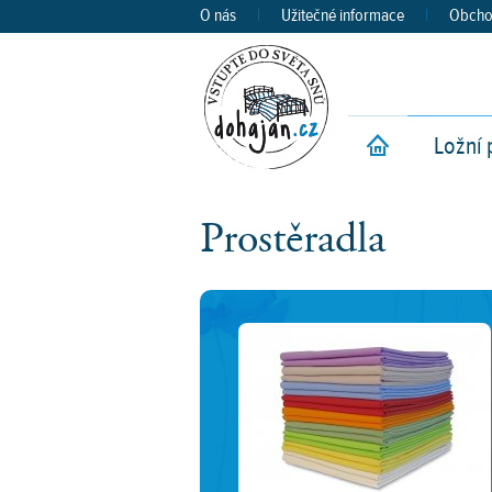
O nás
|
Užitečné informace
|
Obcho
Ložní 
Ú
Prostěradla