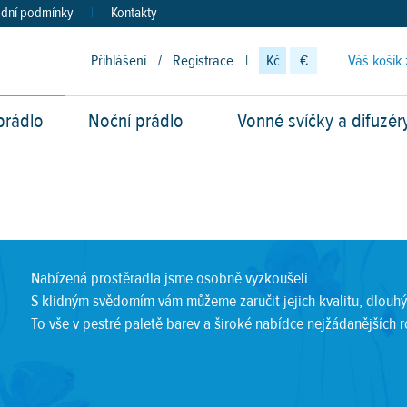
dní podmínky
|
Kontakty
Přihlášení
/
Registrace
|
Kč
€
Váš košík 
prádlo
Noční prádlo
Vonné svíčky a difuzér
vod
Nabízená prostěradla jsme osobně vyzkoušeli.
S klidným svědomím vám můžeme zaručit jejich kvalitu, dlouhý
To vše v pestré paletě barev a široké nabídce nejžádanějších 