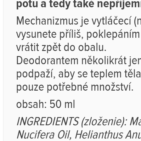
potu a tedy také nepříje
Mechanizmus je vytláčecí (
vysunete příliš, poklepáním
vrátit zpět do obalu.
Deodorantem několikrát je
podpaží, aby se teplem těla 
pouze potřebné množství.
obsah: 50 ml
INGREDIENTS (zloženie): M
Nucifera Oil, Helianthus A