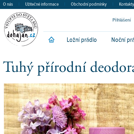
O nás
|
Užitečné informace
|
Obchodní podmínky
|
Kontakt
Přihlášení
Ložní prádlo
Noční pr
Úvod
Tuhý přírodní deodor