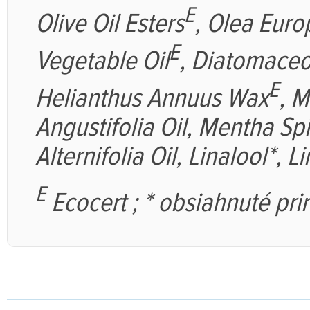
E
Olive Oil Esters
, Olea Euro
E
Vegetable Oil
, Diatomaceo
E
Helianthus Annuus Wax
, 
Angustifolia Oil,
Mentha Spic
Alternifolia Oil,
Linalool*
,
Li
E
Ecocert ; * obsiahnuté prir