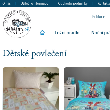
O nás
|
Užitečné informace
|
Obchodní podmínky
|
Kontakt
Přihlášení
Ložní prádlo
Noční pr
Úvod
Dětské povlečení