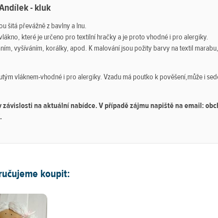
Andílek - kluk
u šitá převážně z bavlny a lnu.
ákno, které je určeno pro textilní hračky a je proto vhodné i pro alergiky.
, vyšíváním, korálky, apod. K malování jsou požity barvy na textil marabu, kt
 dutým vláknem-vhodné i pro alergiky. Vzadu má poutko k pověšení,může i sed
 v závislosti na aktuální nabídce. V případě zájmu napiště na email: o
.
ručujeme koupit: