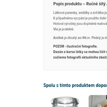
Popis produktu – Ručně šitý 
Látkové panenky, andělky a zvířátka jso
K případnému vycpání je použito duté vl
Hotové výrobky jsou doplněné malováním
Vše je pratelné.
Andílek je dlouhý asi 44cm. Plněný je
POZOR - ilustrační fotografie.
Dezén a barva látky se mohou lišit
zašleme fotografii aktuálního zboží
Spolu s tímto produktem dopo