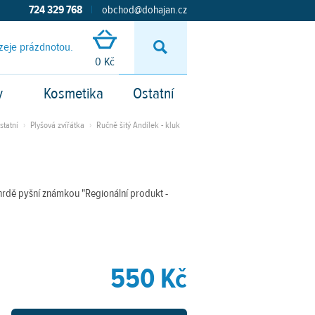
724 329 768
|
obchod@dohajan.cz
zeje prázdnotou.
Vyhledávání
0 Kč
y
Kosmetika
Ostatní
statní
›
Plyšová zvířátka
›
Ručně šitý Andílek - kluk
 hrdě pyšní známkou "Regionální produkt -
550 Kč
+