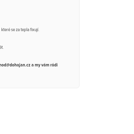
eré se za tepla fixují.
ět.
bchod@dohajan.cz a my vám rádi