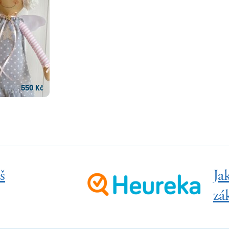
550 Kč
š
Ja
zá