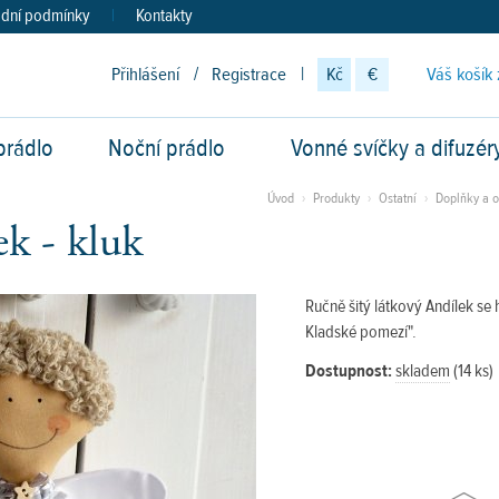
dní podmínky
|
Kontakty
Přihlášení
/
Registrace
|
Kč
€
Váš košík 
prádlo
Noční prádlo
Vonné svíčky a difuzér
vod
Úvod
›
Produkty
›
Ostatní
›
Doplňky a o
ek - kluk
Ručně šitý látkový Andílek se
Kladské pomezí".
Dostupnost:
skladem
(14 ks)