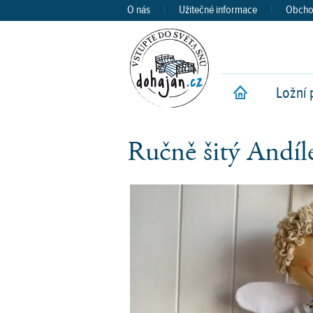
O nás
|
Užitečné informace
|
Obcho
Ložní 
Ú
Ručně šitý Andíl