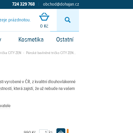
724 329 768
|
obchod@dohajan.cz
zeje prázdnotou.
Vyhledávání
0 Kč
y
Kosmetika
Ostatní
Trička CITY ZEN
›
Pánské bavlněné tričko CITY ZEN...
ti vyrobené v ČR, z kvalitní dlouhovlákenné
stností, která zajistí, že už nebude na vašem
vatele
ks
990 Kč
Do košíku