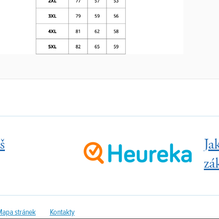
š
Ja
zá
Mapa stránek
Kontakty