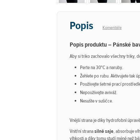
Popis
Komentáře
Popis produktu – Pánské bav
Aby si triko zachovalo všechny triky,
Perte na 30°C a naruby.
Žehlete po rubu. Aktivujete tak ú
Používejte šetrné prací prostředk
Nepoužívejte aviváž.
Nesušte v sušičce.
Vnější strana je díky hydrofobní úprav
Vnitřní strana
silně saje
, absorbuje vlh
vlhkosti a díky tomu studí méně než bě