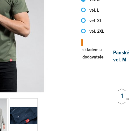
vel. L
vel. XL
vel. 2XL
skladem u
Pánské 
dodavatele
vel. M
ks