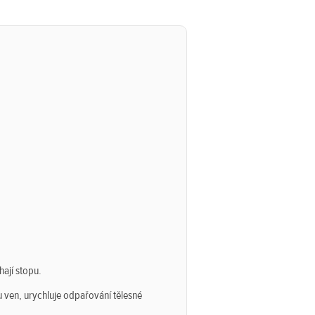
hají stopu.
u ven, urychluje odpařování tělesné