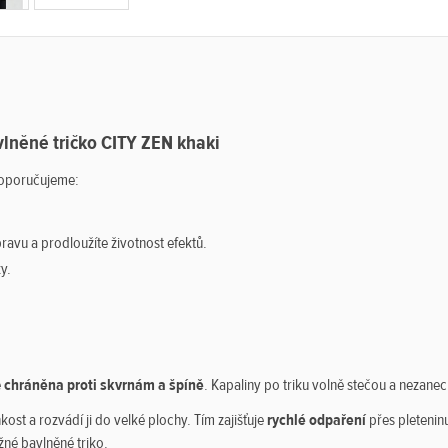
lněné tričko CITY ZEN khaki
 doporučujeme:
pravu a prodloužíte životnost efektů.
y.
ě
chráněna proti skvrnám a špíně
. Kapaliny po triku volně stečou a nezanec
kost a rozvádí ji do velké plochy. Tím zajišťuje
rychlé odpaření
přes pletenin
žné bavlněné triko.