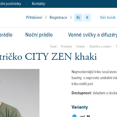
dní podmínky
|
Kontakty
Přihlášení
/
Registrace
|
Kč
€
Váš košík 
prádlo
Noční prádlo
Vonné svíčky a difuzér
vod
Úvod
›
Produkty
›
Ostatní
›
Doplňky a ostatní
›
 tričko CITY ZEN khaki
Nejmodernější triko současnos
bavlny, s naprosto unikátní vla
triku vidět pot.
Dostupnost:
skladem u doda
Varianty
vel. M