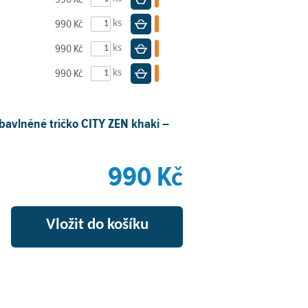
ks
990 Kč
Do košíku
ks
990 Kč
Do košíku
ks
990 Kč
Do košíku
bavlněné tričko CITY ZEN khaki –
990 Kč
+
Vložit do košíku
–