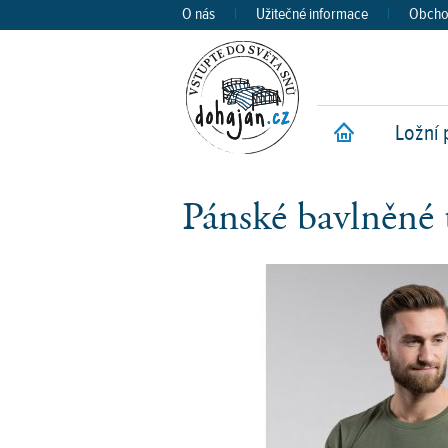
O nás
|
Užitečné informace
|
Obcho
Ložní 
Ú
Pánské bavlněné