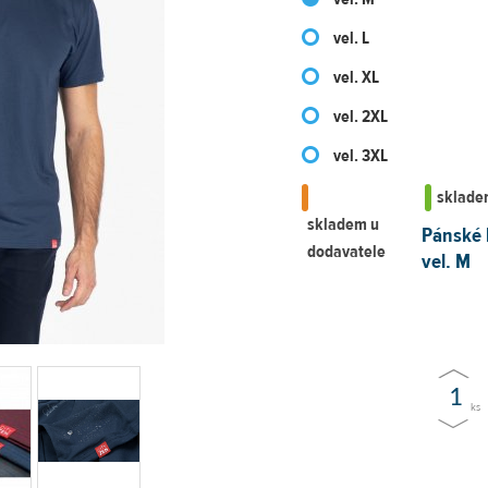
vel. L
vel. XL
vel. 2XL
vel. 3XL
sklad
skladem u
Pánské 
dodavatele
vel. M
ks