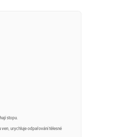
hají stopu.
u ven, urychluje odpařování tělesné