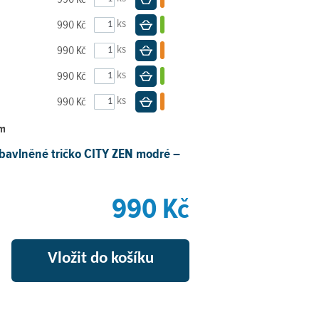
ks
990 Kč
Do košíku
ks
990 Kč
Do košíku
ks
990 Kč
Do košíku
ks
990 Kč
Do košíku
em
bavlněné tričko CITY ZEN modré –
990 Kč
+
Vložit do košíku
–