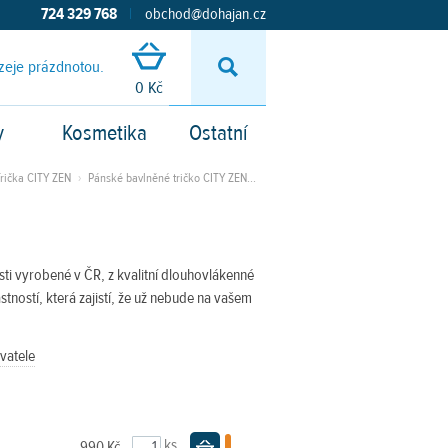
724 329 768
|
obchod@dohajan.cz
zeje prázdnotou.
Vyhledávání
0 Kč
y
Kosmetika
Ostatní
Trička CITY ZEN
›
Pánské bavlněné tričko CITY ZEN...
ti vyrobené v ČR, z kvalitní dlouhovlákenné
stností, která zajistí, že už nebude na vašem
vatele
ks
990 Kč
Do košíku