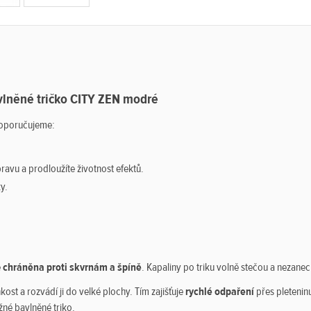
vlněné tričko CITY ZEN modré
 doporučujeme:
pravu a prodloužíte životnost efektů.
y.
ě
chráněna proti skvrnám a špíně
. Kapaliny po triku volně stečou a nezanec
kost a rozvádí ji do velké plochy. Tím zajišťuje
rychlé odpaření
přes pletenin
žné bavlněné triko.