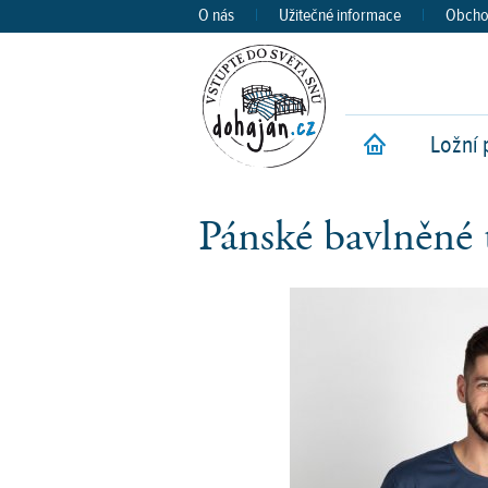
O nás
|
Užitečné informace
|
Obcho
Ložní 
Ú
Pánské bavlněné