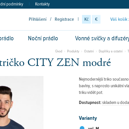
dní podmínky
|
Kontakty
Přihlášení
/
Registrace
|
Kč
€
Váš košík 
prádlo
Noční prádlo
Vonné svíčky a difuzér
vod
Úvod
›
Produkty
›
Ostatní
›
Doplňky a ostatní
›
 tričko CITY ZEN modré
Nejmodernější triko současnos
bavlny, s naprosto unikátní vla
triku vidět pot.
Dostupnost:
skladem u doda
Varianty
vel. M