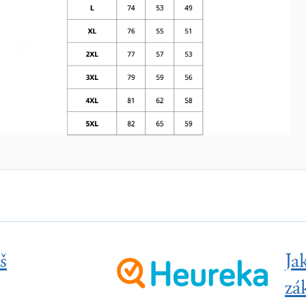
š
Ja
zá