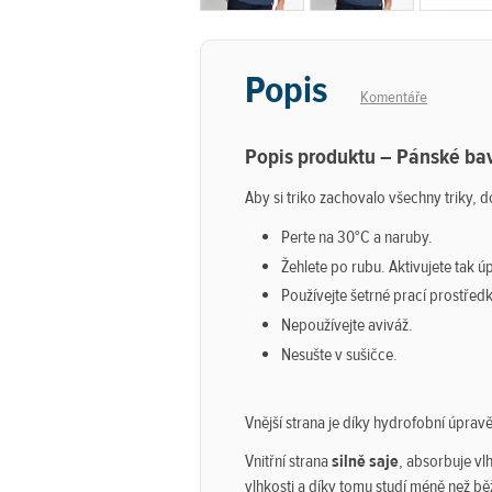
Popis
Komentáře
Popis produktu – Pánské ba
Aby si triko zachovalo všechny triky,
Perte na 30°C a naruby.
Žehlete po rubu. Aktivujete tak ú
Používejte šetrné prací prostředk
Nepoužívejte aviváž.
Nesušte v sušičce.
Vnější strana je díky hydrofobní úprav
Vnitřní strana
silně saje
, absorbuje vlh
vlhkosti a díky tomu studí méně než bě