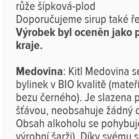
růže šípková-plod
Doporučujeme sirup také ře
Výrobek byl oceněn jako 
kraje.
Medovina
:
Kitl Medovina s
bylinek v BIO kvalitě (mateř
bezu černého). Je slazena
šťávou, neobsahuje žádný c
Obsah alkoholu se pohybuje
výrobní šarži). Díky svému s