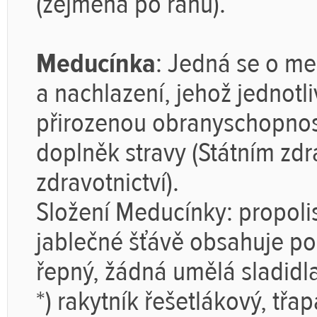
(zejména po ránu).
Meducínka
: Jedná se o me
a nachlazení, jehož jednotl
přirozenou obranyschopnost
doplněk stravy (Státním zd
zdravotnictví).
Složení Meducínky: propolis,
jablečné šťávě obsahuje po
řepný, žádná umělá sladidl
*) rakytník řešetlákový, tř