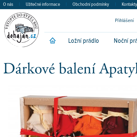
O nás
|
Užitečné informace
|
Obchodní podmínky
|
Kontakt
Přihlášení
Ložní prádlo
Noční pr
Úvod
Dárkové balení Apaty