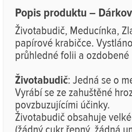
Popis produktu – Dárkov
Životabudič, Meducínka, Zla
papírové krabičce. Vystlán
průhledné folii a ozdobené
Životabudič
: Jedná se o me
Vyrábí se ze zahuštěné hroz
povzbuzujícími účinky.
Životabudič obsahuje velk
(žádný cukr řepný, žádná um