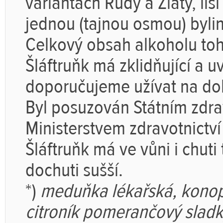
variantách Rudý a Zlatý, li
jednou (tajnou osmou) byli
Celkový obsah alkoholu toho
Šláftruňk má zklidňující a u
doporučujeme užívat na do
Byl posuzován Státním zdra
Ministerstvem zdravotnictví
Šláftruňk má ve vůni i chuti
dochuti sušší.
*)
meduňka lékařská, konopí
citroník pomerančový slad