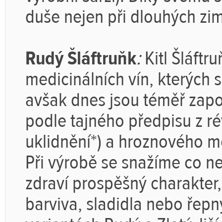
duše nejen při dlouhých zi
Rudý Šláftruňk
:
Kitl Šláftr
medicinálních vín, kterých 
avšak dnes jsou téměř zapom
podle tajného předpisu z ré
uklidnění*) a hroznového m
Při výrobě se snažíme co ne
zdraví prospěšný charakter
barviva, sladidla nebo řepn