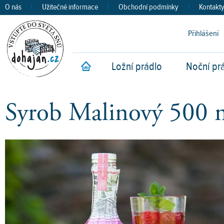
O nás
|
Užitečné informace
|
Obchodní podmínky
|
Kontakt
Přihlášení
Ložní prádlo
Noční pr
Úvod
Syrob Malinový 500 