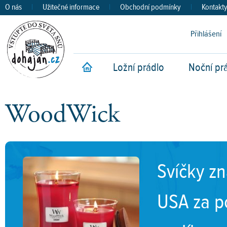
O nás
|
Užitečné informace
|
Obchodní podmínky
|
Kontakt
Přihlášení
Ložní prádlo
Noční pr
Úvod
WoodWick
Svíčky z
USA za po