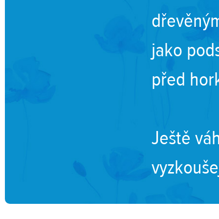
dřevěným
jako pod
před hor
Ještě vá
vyzkoušej