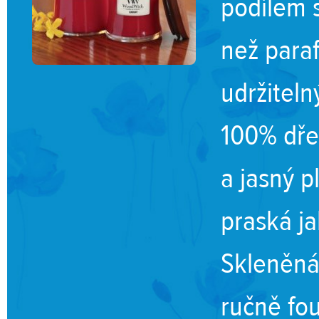
podílem s
než paraf
udržiteln
100% dře
a jasný p
praská ja
Skleněná
ručně fo