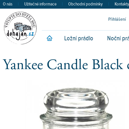
O nás
|
Užitečné informace
|
Obchodní podmínky
|
Kontakt
Přihlášení
Ložní prádlo
Noční pr
Úvod
Yankee Candle Black 