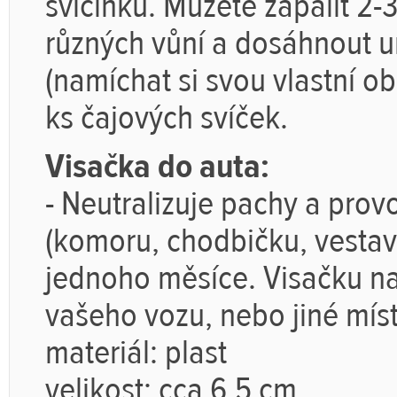
svícínků. Můžete zapálit 2-
různých vůní a dosáhnout 
(namíchat si svou vlastní o
ks čajových svíček.
Visačka do auta:
- Neutralizuje pachy a provo
(komoru, chodbičku, vestavě
jednoho měsíce. Visačku na
vašeho vozu, nebo jiné mí
materiál: plast
velikost: cca 6,5 cm