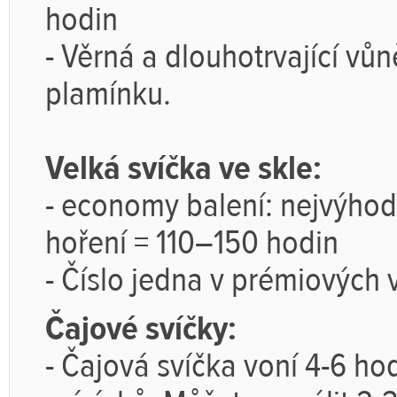
hodin
-
Věrná a dlouhotrvající vů
plamínku.
Velká svíčka ve skle:
-
economy balení: nejvýhodn
hoření
= 110–150 hodin
-
Číslo jedna v prémiových 
Čajové svíčky:
- Čajová svíčka voní 4-6 ho