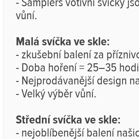
-
Samplers votivní svíčky j
vůní.
Malá svíčka ve skle:
-
zkušební balení za přízniv
-
Doba hoření
= 25–35 hod
-
Nejprodávanější design na
-
Velký výběr vůní.
Střední svíčka ve skle:
-
nejoblíbenější balení naši