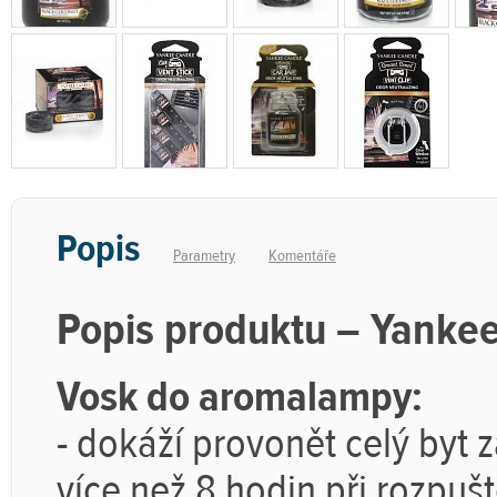
Popis
Parametry
Komentáře
Popis produktu – Yankee
Vosk do aromalampy:
-
dokáží provonět celý byt z
více než 8 hodin při rozpu