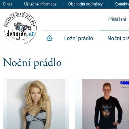
O nás
|
Užitečné informace
|
Obchodní podmínky
|
Kontakt
Přihlášení
Ložní prádlo
Noční pr
Úvod
Noční prádlo