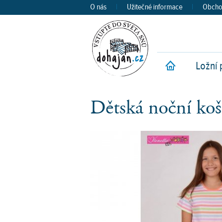
O nás
|
Užitečné informace
|
Obcho
Ložní 
Ú
Dětská noční k