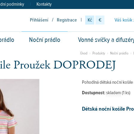
dní podmínky
|
Kontakty
Přihlášení
/
Registrace
|
Kč
€
Váš košík 
prádlo
Noční prádlo
Vonné svíčky a difuzér
vod
Úvod
›
Produkty
›
Noční prádlo
›
ošile Proužek DOPRODEJ
Pohodlná dětská noční košile
Dostupnost:
skladem
(1 ks)
Dětská noční košile Pr