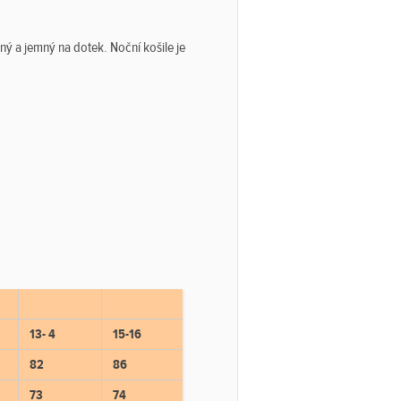
ý a jemný na dotek. Noční košile je
13- 4
15-16
82
86
73
74