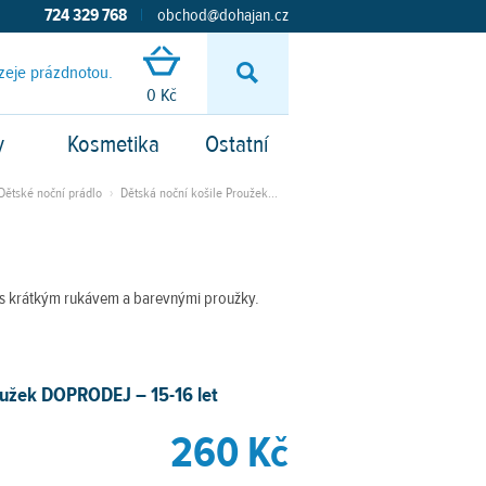
724 329 768
|
obchod@dohajan.cz
zeje prázdnotou.
Vyhledávání
0 Kč
y
Kosmetika
Ostatní
Dětské noční prádlo
›
Dětská noční košile Proužek...
 s krátkým rukávem a barevnými proužky.
oužek DOPRODEJ – 15-16 let
260 Kč