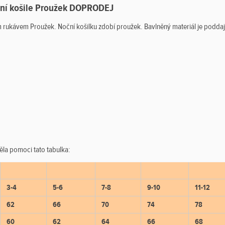
ční košile Proužek DOPRODEJ
m rukávem Proužek. Noční košilku zdobí proužek. Bavlněný materiál je poddajn
ěla pomoci tato tabulka:
3-4
5-6
7-8
9-10
11-12
62
66
70
74
78
60
62
64
66
68