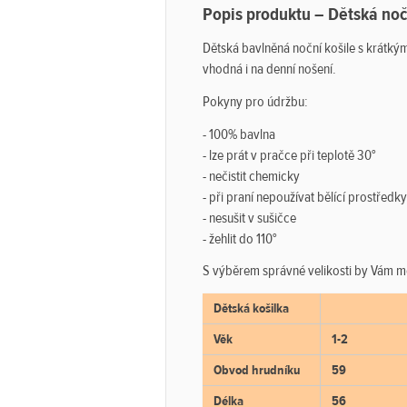
Popis produktu – Dětská no
Dětská bavlněná noční košile s krátký
vhodná i na denní nošení.
Pokyny pro údržbu:
- 100% bavlna
- lze prát v pračce při teplotě 30°
- nečistit chemicky
- při praní nepoužívat bělící prostředky
- nesušit v sušičce
- žehlit do 110°
S výběrem správné velikosti by Vám m
Dětská košilka
Věk
1-2
Obvod hrudníku
59
Délka
56