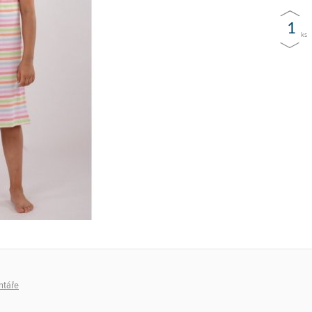
ks
táře